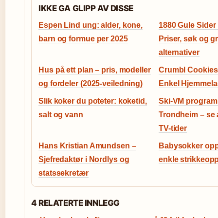
IKKE GA GLIPP AV DISSE
Espen Lind ung: alder, kone,
1880 Gule Sider
barn og formue per 2025
Priser, søk og gr
alternativer
Hus på ett plan – pris, modeller
Crumbl Cookies 
og fordeler (2025-veiledning)
Enkel Hjemmelag
Slik koker du poteter: koketid,
Ski-VM program 
salt og vann
Trondheim – se a
TV-tider
Hans Kristian Amundsen –
Babysokker oppsk
Sjefredaktør i Nordlys og
enkle strikkeopp
statssekretær
4 RELATERTE INNLEGG