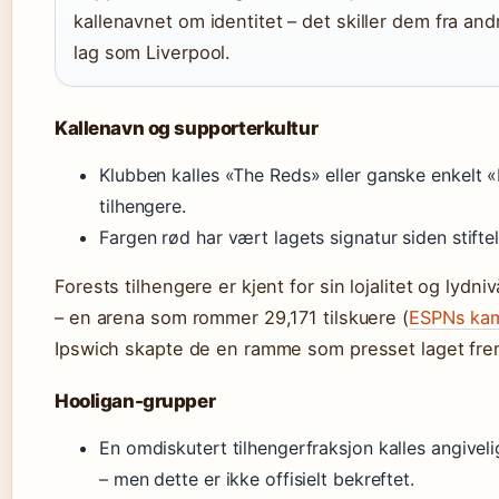
kallenavnet om identitet – det skiller dem fra an
lag som Liverpool.
Kallenavn og supporterkultur
Klubben kalles «The Reds» eller ganske enkelt «
tilhengere.
Fargen rød har vært lagets signatur siden stiftel
Forests tilhengere er kjent for sin lojalitet og lydn
– en arena som rommer 29,171 tilskuere (
ESPNs ka
Ipswich skapte de en ramme som presset laget fre
Hooligan-grupper
En omdiskutert tilhengerfraksjon kalles angive
– men dette er ikke offisielt bekreftet.