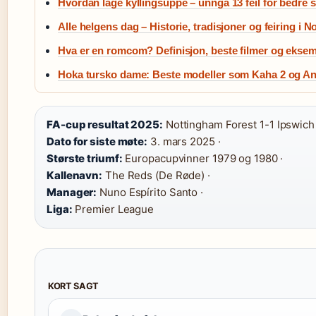
Hvordan lage kyllingsuppe – unngå 13 feil for bedre
Alle helgens dag – Historie, tradisjoner og feiring i N
Hva er en romcom? Definisjon, beste filmer og eksem
Hoka tursko dame: Beste modeller som Kaha 2 og A
FA-cup resultat 2025:
Nottingham Forest 1-1 Ipswich (
Dato for siste møte:
3. mars 2025 ·
Største triumf:
Europacupvinner 1979 og 1980 ·
Kallenavn:
The Reds (De Røde) ·
Manager:
Nuno Espírito Santo ·
Liga:
Premier League
KORT SAGT