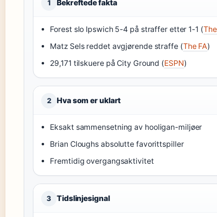
Bekreftede fakta
1
Forest slo Ipswich 5-4 på straffer etter 1-1 (
The
Matz Sels reddet avgjørende straffe (
The FA
)
29,171 tilskuere på City Ground (
ESPN
)
Hva som er uklart
2
Eksakt sammensetning av hooligan-miljøer
Brian Cloughs absolutte favorittspiller
Fremtidig overgangsaktivitet
Tidslinjesignal
3