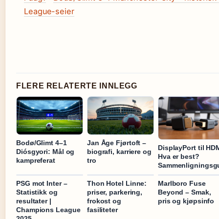
League-seier
FLERE RELATERTE INNLEGG
Bodø/Glimt 4–1
Jan Åge Fjørtoft –
DisplayPort til HD
Diósgyori: Mål og
biografi, karriere og
Hva er best?
kampreferat
tro
Sammenligningsg
PSG mot Inter –
Thon Hotel Linne:
Marlboro Fuse
Statistikk og
priser, parkering,
Beyond – Smak,
resultater |
frokost og
pris og kjøpsinfo
Champions League
fasiliteter
2025