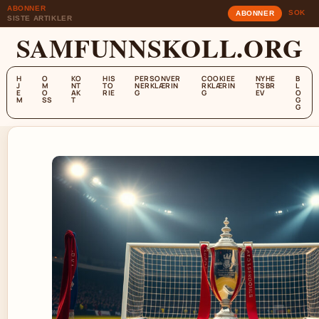
ABONNER
SOK
ABONNER
SISTE ARTIKLER
SAMFUNNSKOLL.ORG
H
O
KO
HIS
PERSONVER
COOKIEE
NYHE
B
J
M
NT
TO
NERKLÆRIN
RKLÆRIN
TSBR
L
E
O
AK
RIE
G
G
EV
O
M
SS
T
G
G