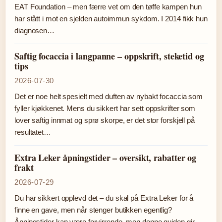
EAT Foundation – men færre vet om den tøffe kampen hun
har stått i mot en sjelden autoimmun sykdom. I 2014 fikk hun
diagnosen…
Saftig focaccia i langpanne – oppskrift, steketid og
tips
2026-07-30
Det er noe helt spesielt med duften av nybakt focaccia som
fyller kjøkkenet. Mens du sikkert har sett oppskrifter som
lover saftig innmat og sprø skorpe, er det stor forskjell på
resultatet…
Extra Leker åpningstider – oversikt, rabatter og
frakt
2026-07-29
Du har sikkert opplevd det – du skal på Extra Leker for å
finne en gave, men når stenger butikken egentlig?
Åpningstider kan være forvirrende, men denne guiden gir