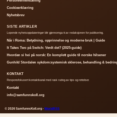
Personvernerklæring
Cookieerklæring
Nyhetsbrev
SISTE ARTIKLER
Lopende nyhetsoppdateringer blir gjennomga tt av redaksjonen for publisering.
Når i Roma: Betydning, opprinnelse og moderne bruk | Guide
It Takes Two på Switch: Verdt det? (2025-guide)
Hvordan si hei på norsk: En komplett guide til norske hilsener
Gunhild Stordalen sykdom:systemisk sklerose, behandling & bedrin
KONTAKT
Responsfokusert kontaktkanal med rask ruting av tips og rettelser.
Kontakt
info@samfunnskoll.org
© 2026 SamfunnsKoll.org ·
WorldRSS