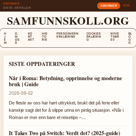
ABONNER
SOK
ABONNER
SISTE ARTIKLER
SAMFUNNSKOLL.ORG
H
O
KO
HIS
PERSONVERN
COOKIEE
NYHE
BL
J
M
NT
TO
ERKLÆRING
RKLÆRIN
TSBR
O
E
OS
AKT
RIE
G
EV
G
M
S
G
SISTE OPPDATERINGER
Når i Roma: Betydning, opprinnelse og moderne
bruk | Guide
2026-08-02
De fleste av oss har hørt uttrykket, brukt det på ferie eller
kanskje sagt det for å slippe unna en pinlig situasjon. «Når i
Roma» er mer enn bare et reisetips –…
It Takes Two på Switch: Verdt det? (2025-guide)