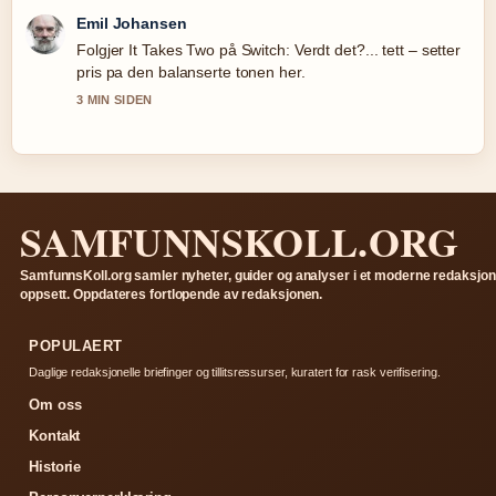
Andreas Dahl
Nyttig kontekst rundt Hvordan si hei på norsk: En
komplett.... Hold gjerne denne livestrengen oppdatert.
5 MIN SIDEN
SAMFUNNSKOLL.ORG
SamfunnsKoll.org samler nyheter, guider og analyser i et moderne redaksjon
oppsett. Oppdateres fortlopende av redaksjonen.
POPULAERT
Daglige redaksjonelle briefinger og tillitsressurser, kuratert for rask verifisering.
Om oss
Kontakt
Historie