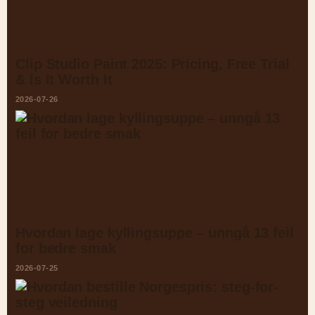
Clip Studio Paint 2025: Pricing, Free Trial
& Is It Worth It
2026-07-26
Hvordan lage kyllingsuppe – unngå 13 feil
for bedre smak
2026-07-25