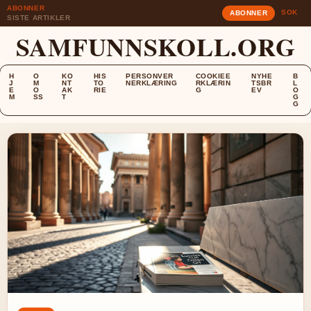
ABONNER
SOK
ABONNER
SISTE ARTIKLER
SAMFUNNSKOLL.ORG
H
O
KO
HIS
PERSONVER
COOKIEE
NYHE
B
J
M
NT
TO
NERKLÆRING
RKLÆRIN
TSBR
L
E
O
AK
RIE
G
EV
O
M
SS
T
G
G