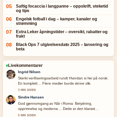
Saftig focaccia i langpanne – oppskrift, steketid
og tips
Engelsk fotball i dag – kamper, kanaler og
strømming
Extra Leker åpningstider – oversikt, rabatter og
frakt
Black Ops 7 utgivelsesdato 2025 – lansering og
beta
Livekommentarer
Ingrid Nilsen
Sterkt verifiseringsarbeid rundt Hvordan si hei på norsk:
En komplett.... Flere medier burde skrive slik.
3 MIN SIDEN
Sindre Hansen
God gjennomgang av Når i Roma: Betydning,
opprinnelse og moderne.... Dette er den klarest
oppsummeringen i dag.
5 MIN SIDEN