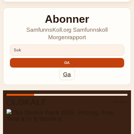
Abonner
SamfunnsKoll.org Samfunnskoll
Morgenrapport
GA
Ga
LOKALT
VIS MER