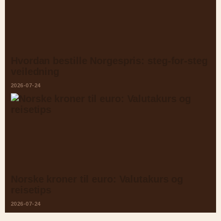
Hvordan bestille Norgespris: steg-for-steg
veiledning
2026-07-24
Norske kroner til euro: Valutakurs og
reisetips
2026-07-24