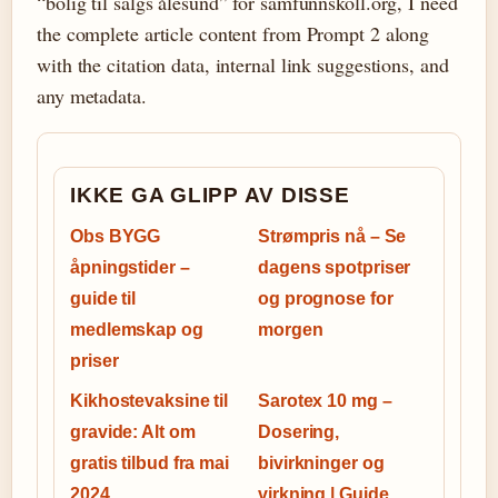
“bolig til salgs ålesund” for samfunnskoll.org, I need
the complete article content from Prompt 2 along
with the citation data, internal link suggestions, and
any metadata.
IKKE GA GLIPP AV DISSE
Obs BYGG
Strømpris nå – Se
åpningstider –
dagens spotpriser
guide til
og prognose for
medlemskap og
morgen
priser
Kikhostevaksine til
Sarotex 10 mg –
gravide: Alt om
Dosering,
gratis tilbud fra mai
bivirkninger og
2024
virkning | Guide