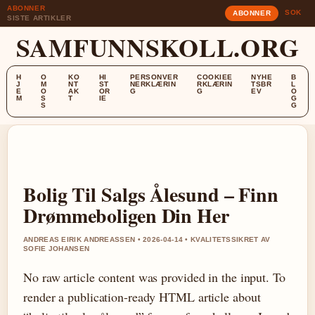
ABONNER
SOK
ABONNER
SISTE ARTIKLER
SAMFUNNSKOLL.ORG
H
O
KO
HI
PERSONVER
COOKIEE
NYHE
B
J
M
NT
ST
NERKLÆRIN
RKLÆRIN
TSBR
L
E
O
AK
OR
G
G
EV
O
M
S
T
IE
G
S
G
Bolig Til Salgs Ålesund – Finn
Drømmeboligen Din Her
ANDREAS EIRIK ANDREASSEN • 2026-04-14 • KVALITETSSIKRET AV
SOFIE JOHANSEN
No raw article content was provided in the input. To
render a publication-ready HTML article about