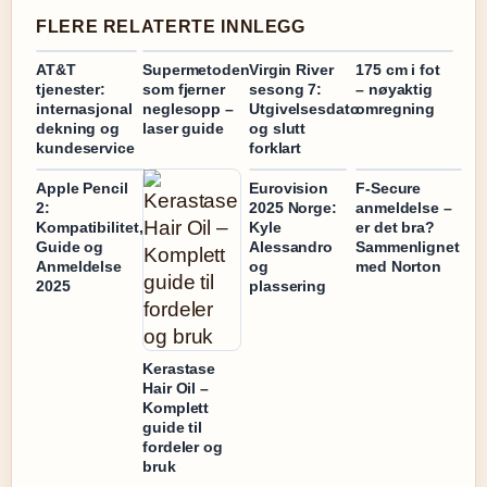
FLERE RELATERTE INNLEGG
AT&T
Supermetoden
Virgin River
175 cm i fot
tjenester:
som fjerner
sesong 7:
– nøyaktig
internasjonal
neglesopp –
Utgivelsesdato
omregning
dekning og
laser guide
og slutt
kundeservice
forklart
Apple Pencil
Eurovision
F-Secure
2:
2025 Norge:
anmeldelse –
Kompatibilitet,
Kyle
er det bra?
Guide og
Alessandro
Sammenlignet
Anmeldelse
og
med Norton
2025
plassering
Kerastase
Hair Oil –
Komplett
guide til
fordeler og
bruk