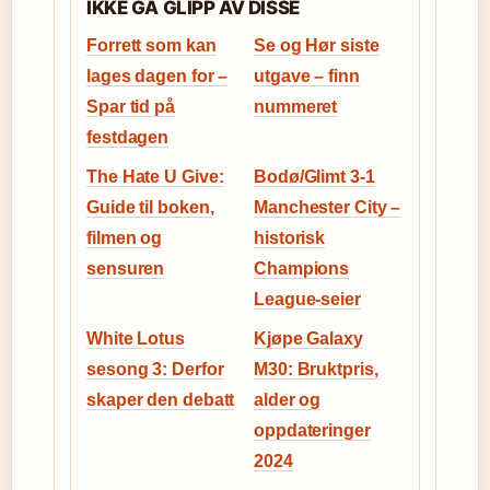
IKKE GA GLIPP AV DISSE
Forrett som kan
Se og Hør siste
lages dagen for –
utgave – finn
Spar tid på
nummeret
festdagen
The Hate U Give:
Bodø/Glimt 3-1
Guide til boken,
Manchester City –
filmen og
historisk
sensuren
Champions
League-seier
White Lotus
Kjøpe Galaxy
sesong 3: Derfor
M30: Bruktpris,
skaper den debatt
alder og
oppdateringer
2024