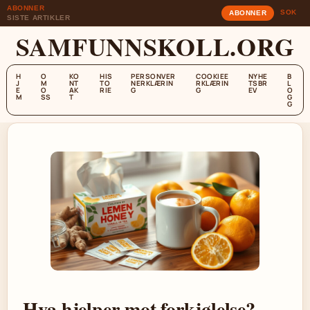
ABONNER
SOK
ABONNER
SISTE ARTIKLER
SAMFUNNSKOLL.ORG
H
O
KO
HIS
PERSONVER
COOKIEE
NYHE
B
J
M
NT
TO
NERKLÆRIN
RKLÆRIN
TSBR
L
E
O
AK
RIE
G
G
EV
O
M
SS
T
G
G
Hva hjelper mot forkjølelse?