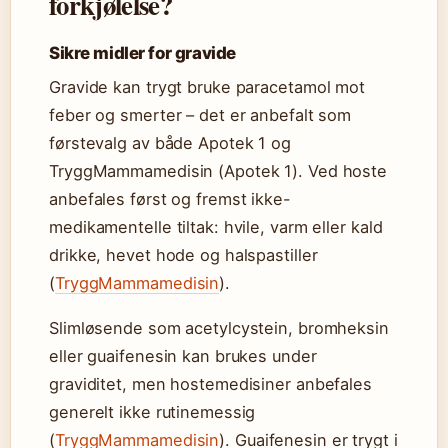
forkjølelse?
Sikre midler for gravide
Gravide kan trygt bruke paracetamol mot
feber og smerter – det er anbefalt som
førstevalg av både Apotek 1 og
TryggMammamedisin (Apotek 1). Ved hoste
anbefales først og fremst ikke-
medikamentelle tiltak: hvile, varm eller kald
drikke, hevet hode og halspastiller
(
TryggMammamedisin
).
Slimløsende som acetylcystein, bromheksin
eller guaifenesin kan brukes under
graviditet, men hostemedisiner anbefales
generelt ikke rutinemessig
(
TryggMammamedisin
). Guaifenesin er trygt i