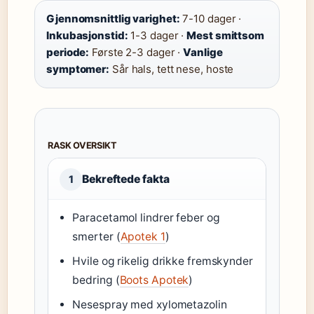
Gjennomsnittlig varighet:
7-10 dager ·
Inkubasjonstid:
1-3 dager ·
Mest smittsom
periode:
Første 2-3 dager ·
Vanlige
symptomer:
Sår hals, tett nese, hoste
RASK OVERSIKT
Bekreftede fakta
1
Paracetamol lindrer feber og
smerter (
Apotek 1
)
Hvile og rikelig drikke fremskynder
bedring (
Boots Apotek
)
Nesespray med xylometazolin