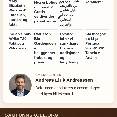
Mary
شات جي بي
karakterer
Hva er boligen
Elizabeth
تي بالعربية:
min verdt?
Winstead:
دليل شامل
Gratis
Ekteskap,
للاستخدام
verdivurdering
karriere og
المجاني
på sekunder
fakta
والتنزيل
India vs Sør-
Radisson
Hvorfor
Cla ificaçõe
Afrika T20:
Blu
feirer vi
de Liga
Fakta og
Gardermoen
sankthans –
Portugal
VM-status
–
Historie,
2025/2026:
beliggenhet,
tradisjoner
Tabela e
frokost og
og
Análi e
priser
betydning
OM SKRIBENTEN
Andreas Eirik Andreassen
Dekningen oppdateres gjennom dagen
med åpen kildekontroll.
SAMFUNNSKOLL.ORG