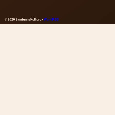
© 2026 SamfunnsKoll.org ·
WorldRSS