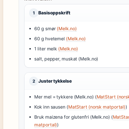
Basisoppskrift
1
60 g smør
(Melk.no)
60 g hvetemel
(Melk.no)
1 liter melk
(Melk.no)
salt, pepper, muskat (Melk.no)
Juster tykkelse
2
Mer mel = tykkere (Melk.no) (
MatStart (nors
Kok inn sausen (
MatStart (norsk matportal)
)
Bruk maizena for glutenfri (Melk.no) (
MatStar
matportal)
)