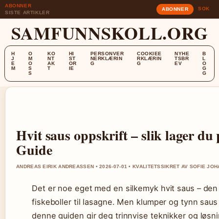
ABONNER
SOK
ABONNER
SISTE ARTIKLER
SAMFUNNSKOLL.ORG
H
O
KO
HI
PERSONVER
COOKIEE
NYHE
B
J
M
NT
ST
NERKLÆRIN
RKLÆRIN
TSBR
L
E
O
AK
OR
G
G
EV
O
M
S
T
IE
G
S
G
Hvit saus oppskrift – slik lager du 
Guide
ANDREAS EIRIK ANDREASSEN • 2026-07-01 • KVALITETSSIKRET AV SOFIE JO
Det er noe eget med en silkemyk hvit saus – den k
fiskeboller til lasagne. Men klumper og tynn saus
denne guiden gir deg trinnvise teknikker og løsn