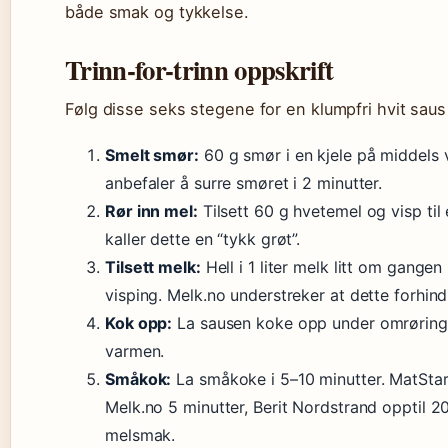
både smak og tykkelse.
Trinn-for-trinn oppskrift
Følg disse seks stegene for en klumpfri hvit sau
Smelt smør:
60 g smør i en kjele på middels
anbefaler å surre smøret i 2 minutter.
Rør inn mel:
Tilsett 60 g hvetemel og visp til
kaller dette en “tykk grøt”.
Tilsett melk:
Hell i 1 liter melk litt om gange
visping. Melk.no understreker at dette forhind
Kok opp:
La sausen koke opp under omrøring,
varmen.
Småkok:
La småkoke i 5–10 minutter. MatStart
Melk.no 5 minutter, Berit Nordstrand opptil 20
melsmak.