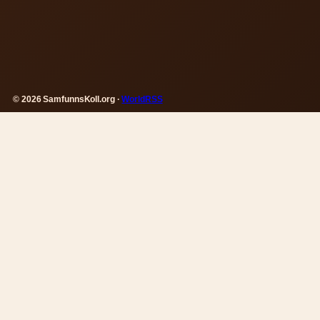
© 2026 SamfunnsKoll.org ·
WorldRSS