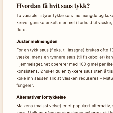
Hvordan få hvit saus tykk?
To variabler styrer tykkelsen: melmengde og koke
krever ganske enkelt mer mel i forhold til væske,
flere.
Juster melmengden
For en tykk saus (f.eks. til lasagne) brukes ofte 1
væske, mens en tynnere saus (til fiskeboller) ka
Hjemmelaget.net opererer med 100 g mel per liter
konsistens. Ønsker du en tykkere saus uten å til
koke inn sausen slik at væsken reduseres – MatSt
fungerer.
Alternativer for tykkelse
Maizena (maisstivelse) er et populært alternativ, s
saus. Melk.no påpeker at maizena må røres ut i k