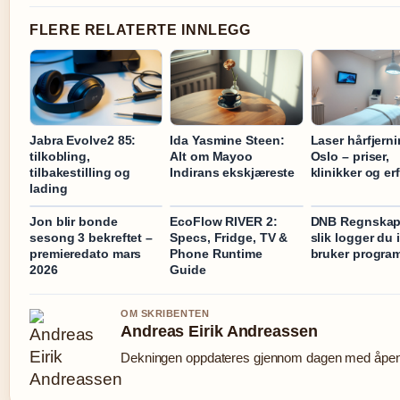
FLERE RELATERTE INNLEGG
Jabra Evolve2 85:
Ida Yasmine Steen:
Laser hårfjerni
tilkobling,
Alt om Mayoo
Oslo – priser,
tilbakestilling og
Indirans ekskjæreste
klinikker og er
lading
Jon blir bonde
EcoFlow RIVER 2:
DNB Regnskap 
sesong 3 bekreftet –
Specs, Fridge, TV &
slik logger du 
premieredato mars
Phone Runtime
bruker progra
2026
Guide
OM SKRIBENTEN
Andreas Eirik Andreassen
Dekningen oppdateres gjennom dagen med åpen k