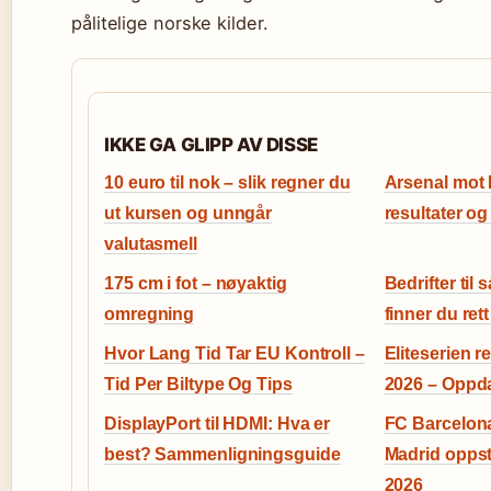
pålitelige norske kilder.
IKKE GA GLIPP AV DISSE
10 euro til nok – slik regner du
Arsenal mot 
ut kursen og unngår
resultater o
valutasmell
175 cm i fot – nøyaktig
Bedrifter til 
omregning
finner du rett
Hvor Lang Tid Tar EU Kontroll –
Eliteserien re
Tid Per Biltype Og Tips
2026 – Oppda
DisplayPort til HDMI: Hva er
FC Barcelona
best? Sammenligningsguide
Madrid oppsti
2026