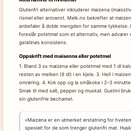
Glutenfri alternativer inkluderer maizena (maissti
rismel eller arrowrot. Melk.no bekrefter at maize
anbefaler å doble mengden for samme tykkelse. 
foreslår potetmel som et alternativ, men advarer o
gelatinøs konsistens.
Oppskrift med maisenna eller potetmel
1. Bland 3 ss maizena eller potetmel med 1 dl kal
resten av melken (9 dl) i en kjele. 3. Hell i maiz
omrøring. 4. Kok opp og la småkoke i 2–3 minutter 
Smak til med salt, pepper og muskat. Gustini br
sin glutenfrie bechamel.
«Maizena er en utmerket erstatning for hveteme
spesielt for de som trenger glutenfri mat. Husk 