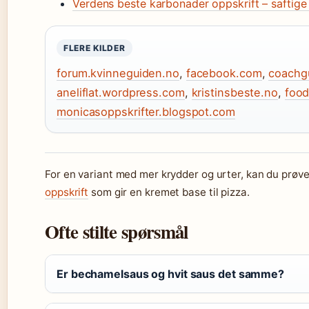
Verdens beste karbonader oppskrift – saftige
FLERE KILDER
forum.kvinneguiden.no
,
facebook.com
,
coachg
aneliflat.wordpress.com
,
kristinsbeste.no
,
food
monicasoppskrifter.blogspot.com
For en variant med mer krydder og urter, kan du prø
oppskrift
som gir en kremet base til pizza.
Ofte stilte spørsmål
Er bechamelsaus og hvit saus det samme?