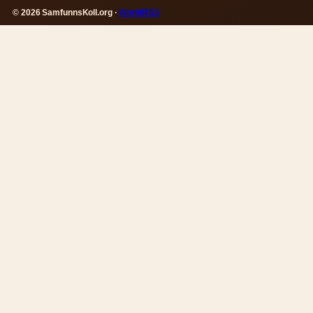
© 2026 SamfunnsKoll.org ·
WorldRSS