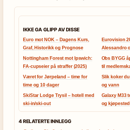
IKKE GA GLIPP AV DISSE
Euro mot NOK – Dagens Kurs,
Eurovision 2
Graf, Historikk og Prognose
Alessandro o
Nottingham Forest mot Ipswich:
Obs BYGG åp
FA-cupseier på straffer (2025)
til medlemsk
Været for Jørpeland – time for
Slik koker du
time og 10 dager
og vann
SkiStar Lodge Trysil – hotell med
Galaxy M33 t
ski-in/ski-out
og kjøpested
4 RELATERTE INNLEGG