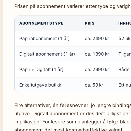
Prisen på abonnement varierer etter type og varighe
ABONNEMENTSTYPE
PRIS
INNH
Papirabonnement (1 år)
ca. 2490 kr
52 uk
Digitalt abonnement (1 år)
ca. 1390 kr
Tilgan
Papir + Digitalt (1 år)
ca. 2990 kr
Både b
Enkeltutgave butikk
ca. 59 kr
Ett n
Fire alternativer, én fellesnevner: jo lengre bindings
utgave. Digitalt abonnement er desidert billigst per 
Implikasjon: For lesere som planlegger å følge bladet
abonnement det mest kostnadseffektive valget.