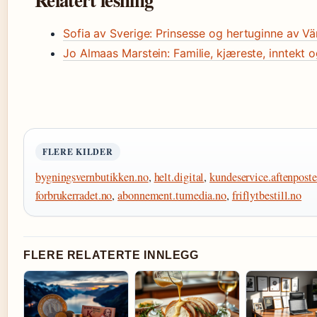
Sofia av Sverige: Prinsesse og hertuginne av V
Jo Almaas Marstein: Familie, kjæreste, inntekt o
FLERE KILDER
bygningsvernbutikken.no
,
helt.digital
,
kundeservice.aftenpost
forbrukerradet.no
,
abonnement.tumedia.no
,
friflytbestill.no
FLERE RELATERTE INNLEGG