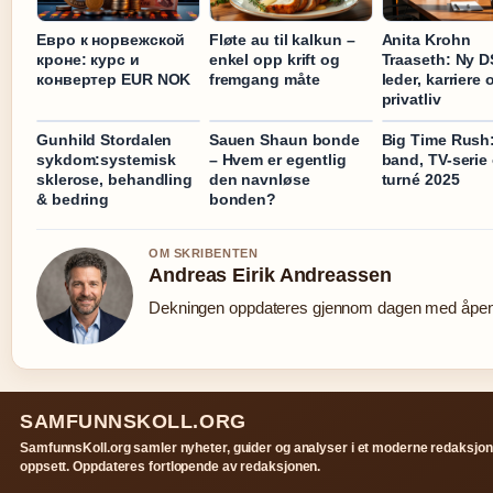
Евро к норвежской
Fløte au til kalkun –
Anita Krohn
кроне: курс и
enkel opp krift og
Traaseth: Ny D
конвертер EUR NOK
fremgang måte
leder, karriere 
privatliv
Gunhild Stordalen
Sauen Shaun bonde
Big Time Rush:
sykdom:systemisk
– Hvem er egentlig
band, TV-serie
sklerose, behandling
den navnløse
turné 2025
& bedring
bonden?
OM SKRIBENTEN
Andreas Eirik Andreassen
Dekningen oppdateres gjennom dagen med åpen k
SAMFUNNSKOLL.ORG
SamfunnsKoll.org samler nyheter, guider og analyser i et moderne redaksjon
oppsett. Oppdateres fortlopende av redaksjonen.