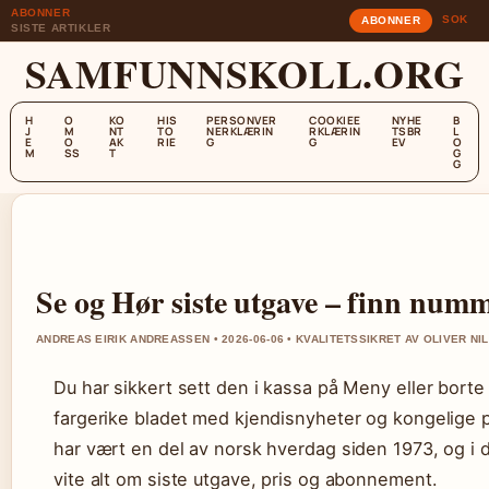
ABONNER
SOK
ABONNER
SISTE ARTIKLER
SAMFUNNSKOLL.ORG
H
O
KO
HIS
PERSONVER
COOKIEE
NYHE
B
J
M
NT
TO
NERKLÆRIN
RKLÆRIN
TSBR
L
E
O
AK
RIE
G
G
EV
O
M
SS
T
G
G
Se og Hør siste utgave – finn num
ANDREAS EIRIK ANDREASSEN • 2026-06-06 • KVALITETSSIKRET AV OLIVER NI
Du har sikkert sett den i kassa på Meny eller bort
fargerike bladet med kjendisnyheter og kongelige 
har vært en del av norsk hverdag siden 1973, og i 
vite alt om siste utgave, pris og abonnement.