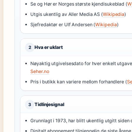
Se og Hør er Norges største kjendisukeblad (
W
Utgis ukentlig av Aller Media AS (
Wikipedia
)
Sjefredaktør er Ulf Andersen (
Wikipedia
)
Hva er uklart
2
Nøyaktig utgivelsesdato for hver enkelt utgave 
Seher.no
Pris i butikk kan variere mellom forhandlere (
Se
Tidlinjesignal
3
Grunnlagt i 1973, har blitt ukentlig utgitt siden
Digitalt abonnement tilgjengelig de siste årene