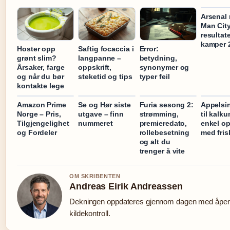
Arsenal
Man City
resultat
kamper 
Hoster opp
Saftig focaccia i
Error:
grønt slim?
langpanne –
betydning,
Årsaker, farge
oppskrift,
synonymer og
og når du bør
steketid og tips
typer feil
kontakte lege
Amazon Prime
Se og Hør siste
Furia sesong 2:
Appelsi
Norge – Pris,
utgave – finn
strømming,
til kalku
Tilgjengelighet
nummeret
premieredato,
enkel op
og Fordeler
rollebesetning
med fri
og alt du
trenger å vite
OM SKRIBENTEN
Andreas Eirik Andreassen
Dekningen oppdateres gjennom dagen med åpe
kildekontroll.