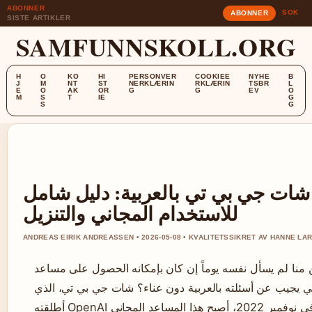
ABONNER
SOK
ABONNER
SISTE ARTIKLER
SAMFUNNSKOLL.ORG
H
O
KO
HI
PERSONVER
COOKIEE
NYHE
B
J
M
NT
ST
NERKLÆRIN
RKLÆRIN
TSBR
L
E
O
AK
OR
G
G
EV
O
M
S
T
IE
G
S
G
شات جي بي تي بالعربية: دليل شامل
للاستخدام المجاني والتنزيل
ANDREAS EIRIK ANDREASSEN • 2026-05-08 • KVALITETSSIKRET AV HANNE LA
منا لم يسأل نفسه يوماً إن كان بإمكانه الحصول على مساعد
ي يجيب عن أسئلته بالعربية دون عناء؟ شات جي بي تي، الذي
أطلقته OpenAI في نوفمبر 2022، أصبح هذا المساعد المجاني