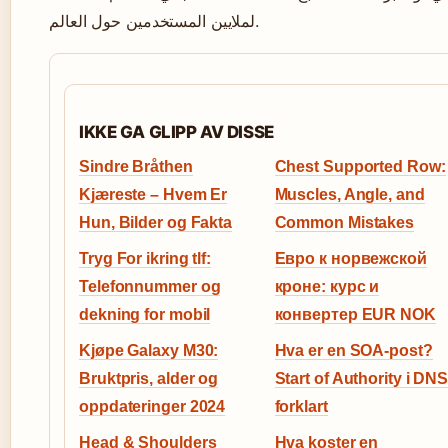
لملايين المستخدمين حول العالم.
IKKE GA GLIPP AV DISSE
Sindre Bråthen
Chest Supported Row:
Kjæreste – Hvem Er
Muscles, Angle, and
Hun, Bilder og Fakta
Common Mistakes
Tryg For ikring tlf:
Евро к норвежской
Telefonnummer og
кроне: курс и
dekning for mobil
конвертер EUR NOK
Kjøpe Galaxy M30:
Hva er en SOA-post?
Bruktpris, alder og
Start of Authority i DN
oppdateringer 2024
forklart
Head & Shoulders
Hva koster en