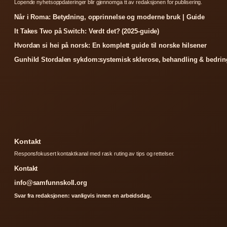
Lopende nyhetsoppdateringer blir gjennomga tt av redaksjonen for publisering.
Når i Roma: Betydning, opprinnelse og moderne bruk | Guide
It Takes Two på Switch: Verdt det? (2025-guide)
Hvordan si hei på norsk: En komplett guide til norske hilsener
Gunhild Stordalen sykdom:systemisk sklerose, behandling & bedrin
Kontakt
Responsfokusert kontaktkanal med rask ruting av tips og rettelser.
Kontakt
info@samfunnskoll.org
Svar fra redaksjonen: vanligvis innen en arbeidsdag.