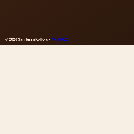
© 2026 SamfunnsKoll.org ·
WorldRSS