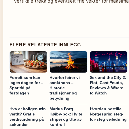
vertikale trekk og eventuelt frie vekter for maksimal
FLERE RELATERTE INNLEGG
Forrett som kan
Hvorfor feirer vi
Sex and the City 2:
lages dagen for –
sankthans –
Plot, Cast Feuds,
Spar tid på
Historie,
Reviews & Where
festdagen
tradisjoner og
to Watch
betydning
Hva er boligen min
Marius Borg
Hvordan bestille
verdt? Gratis
Høiby-bok: Hvite
Norgespris: steg-
verdivurdering på
striper og Ute av
for-steg veiledning
sekunder
kontroll