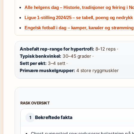
Alle helgens dag – Historie, tradisjoner og feiring i N
Ligue 1-stilling 2024/25 – se tabell, poeng og nedrykk
Engelsk fotball i dag – kamper, kanaler og strømming
Anbefalt rep-range for hypertrofi:
8–12 reps ·
Typisk benkvinkel:
30–45 grader ·
Sett per økt:
3–4 sett ·
Primære muskelgrupper:
4 store ryggmuskler
RASK OVERSIKT
Bekreftede fakta
1
Chest supported row reduserer belastning på 