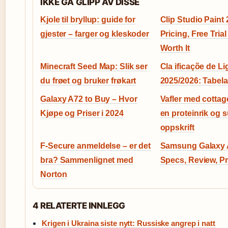
IKKE GA GLIPP AV DISSE
Kjole til bryllup: guide for
Clip Studio Paint 
gjester – farger og kleskoder
Pricing, Free Trial 
Worth It
Minecraft Seed Map: Slik ser
Cla ificaçõe de Li
du frøet og bruker frøkart
2025/2026: Tabela
Galaxy A72 to Buy – Hvor
Vafler med cottag
Kjøpe og Priser i 2024
en proteinrik og 
oppskrift
F-Secure anmeldelse – er det
Samsung Galaxy 
bra? Sammenlignet med
Specs, Review, Pr
Norton
4 RELATERTE INNLEGG
Krigen i Ukraina siste nytt: Russiske angrep i natt