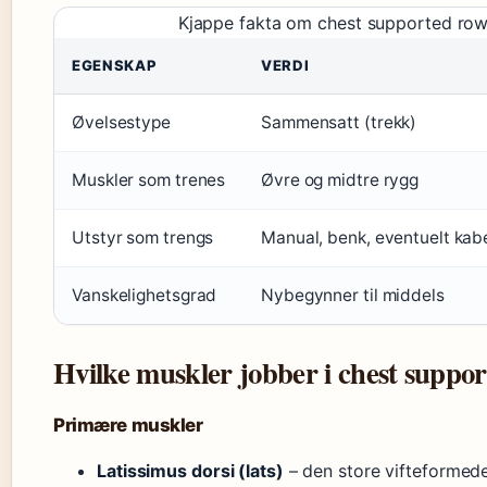
Kjappe fakta om chest supported ro
EGENSKAP
VERDI
Øvelsestype
Sammensatt (trekk)
Muskler som trenes
Øvre og midtre rygg
Utstyr som trengs
Manual, benk, eventuelt kabe
Vanskelighetsgrad
Nybegynner til middels
Hvilke muskler jobber i chest suppo
Primære muskler
Latissimus dorsi (lats)
– den store vifteformed