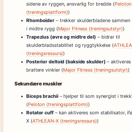
sidene av ryggen, ansvarlig for bredde (
Peloton
(treningsplattform)
)
Rhomboider
– trekker skulderbladene sammen o
i midtre rygg (
Major Fitness (treningsutstyr)
)
Trapezius (øvre og midtre del)
– bidrar til
skulderbladsstabilitet og ryggtykkelse (
ATHLEA
(treningsressurs)
)
Posterior deltoid (bakside skulder)
– aktiveres
brattere vinkler (
Major Fitness (treningsutstyr)
)
Sekundære muskler
Biceps brachii
– hjelper til som synergist i tre
(
Peloton (treningsplattform)
)
Rotator cuff
– kan aktiveres som stabilisator, 
X (
ATHLEAN-X (treningsressurs)
)