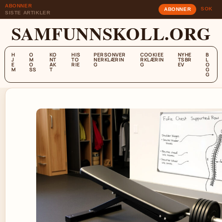
ABONNER
SOK
ABONNER
SISTE ARTIKLER
SAMFUNNSKOLL.ORG
H
O
KO
HIS
PERSONVER
COOKIEE
NYHE
B
J
M
NT
TO
NERKLÆRIN
RKLÆRIN
TSBR
L
E
O
AK
RIE
G
G
EV
O
M
SS
T
G
G