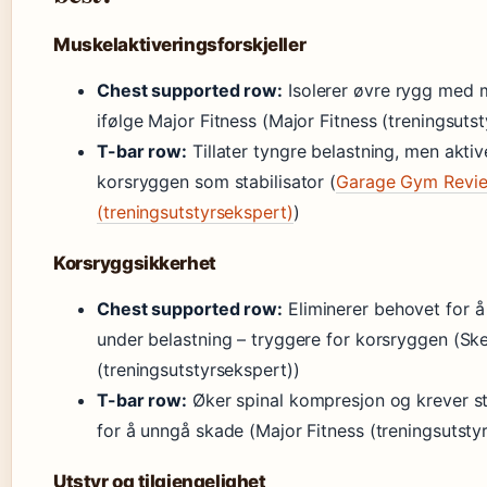
Muskelaktiveringsforskjeller
Chest supported row:
Isolerer øvre rygg med m
ifølge Major Fitness (Major Fitness (treningsutst
T-bar row:
Tillater tyngre belastning, men akti
korsryggen som stabilisator (
Garage Gym Revi
(treningsutstyrsekspert)
)
Korsryggsikkerhet
Chest supported row:
Eliminerer behovet for å
under belastning – tryggere for korsryggen (Sk
(treningsutstyrsekspert))
T-bar row:
Øker spinal kompresjon og krever s
for å unngå skade (Major Fitness (treningsutstyr
Utstyr og tilgjengelighet