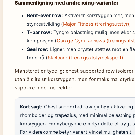
Sammenligning med andre roing-varianter
Bent-over row:
Aktiverer korsryggen mer, men g
styrkeutvikling (
Major Fitness (treningsutstyr)
)
T-bar row:
Tyngre belastning mulig, men øker s
kompresjon (
Garage Gym Reviews (treningsutst
Seal row:
Ligner, men brystet støttes mot en fla
for skrå (
Skelcore (treningsutstyrsekspert)
)
Mønsteret er tydelig: chest supported row isolere
uten å slite ut korsryggen, men for maksimal styrk
supplere med frie vekter.
Kort sagt:
Chest supported row gir høy aktivering a
rhomboider og trapezius, med minimal belastning 
korsryggen. For nybegynnere betyr dette et trygt s
For viderekomne betyr variert vinkel muligheten til 