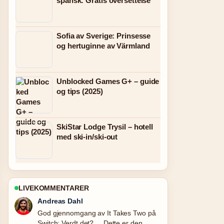
spansk: Gratis oversettelse
Sofia av Sverige: Prinsesse
og hertuginne av Värmland
Unblocked Games G+ – guide
og tips (2025)
SkiStar Lodge Trysil – hotell
med ski-in/ski-out
LIVEKOMMENTARER
Sara Lind
Folgjer Hvordan si hei på norsk: En
komplett... tett – setter pris pa den