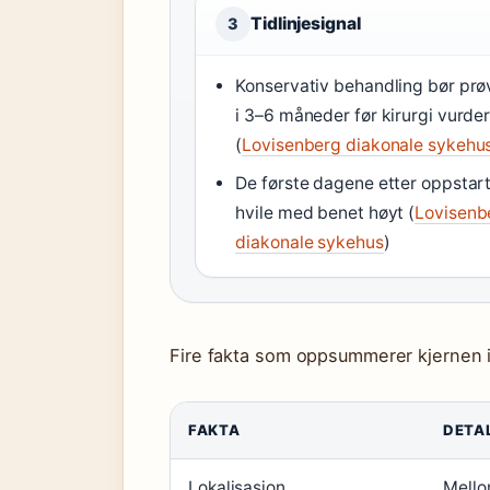
Tidlinjesignal
3
Konservativ behandling bør prø
i 3–6 måneder før kirurgi vurde
(
Lovisenberg diakonale sykehu
De første dagene etter oppstart
hvile med benet høyt (
Lovisenb
diakonale sykehus
)
Fire fakta som oppsummerer kjernen 
FAKTA
DETA
Lokalisasjon
Mello