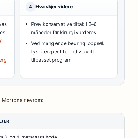
Hva skjer videre
4
ves
Prøv konservative tiltak i 3–6
res
måneder før kirurgi vurderes
s
)
Ved manglende bedring: oppsøk
:
fysioterapeut for individuelt
erg
tilpasset program
i Mortons nevrom:
LJER
m 3. og 4. metatarsalhode