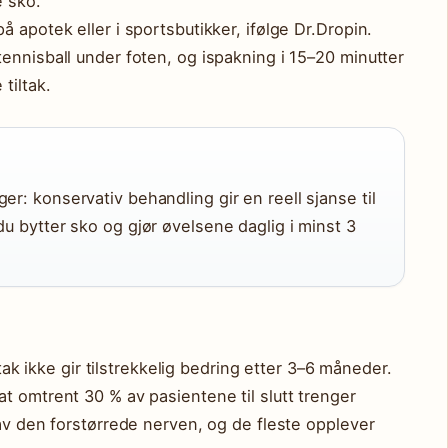
e sko.
 apotek eller i sportsbutikker, ifølge Dr.Dropin.
ennisball under foten, og ispakning i 15–20 minutter
tiltak.
er: konservativ behandling gir en reell sjanse til
du bytter sko og gjør øvelsene daglig i minst 3
ltak ikke gir tilstrekkelig bedring etter 3–6 måneder.
t omtrent 30 % av pasientene til slutt trenger
 av den forstørrede nerven, og de fleste opplever