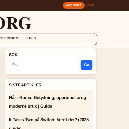
SOK
ABONNER
ORG
NYHETSBREV
BLOGG
SOK
Ga
SISTE ARTIKLER
Når i Roma: Betydning, opprinnelse og
moderne bruk | Guide
It Takes Two på Switch: Verdt det? (2025-
guide)