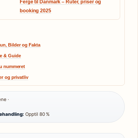
Ferge til Danmark – Ruter, priser og
booking 2025
un, Bilder og Fakta
te & Guide
 du nummeret
r og privatliv
ene ·
behandling:
Opptil 80 %