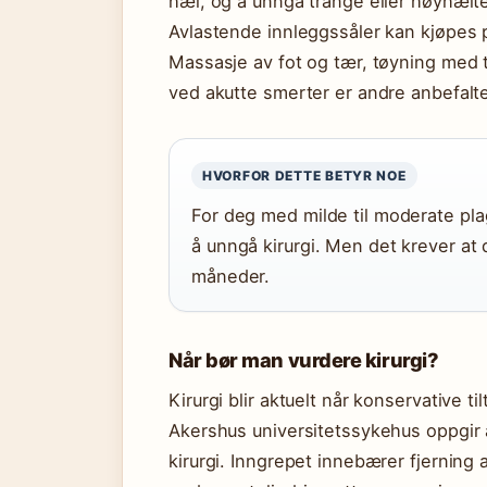
hæl, og å unngå trange eller høyhælt
Avlastende innleggssåler kan kjøpes på
Massasje av fot og tær, tøyning med t
ved akutte smerter er andre anbefalte 
HVORFOR DETTE BETYR NOE
For deg med milde til moderate plag
å unngå kirurgi. Men det krever at 
måneder.
Når bør man vurdere kirurgi?
Kirurgi blir aktuelt når konservative ti
Akershus universitetssykehus oppgir a
kirurgi. Inngrepet innebærer fjerning