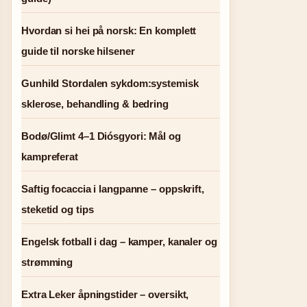
Hvordan si hei på norsk: En komplett
guide til norske hilsener
Gunhild Stordalen sykdom:systemisk
sklerose, behandling & bedring
Bodø/Glimt 4–1 Diósgyori: Mål og
kampreferat
Saftig focaccia i langpanne – oppskrift,
steketid og tips
Engelsk fotball i dag – kamper, kanaler og
strømming
Extra Leker åpningstider – oversikt,