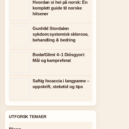
Hvordan si hei på norsk: En
komplett guide til norske
hilsener
Gunhild Stordalen
sykdom:systemisk sklerose,
behandling & bedring
Bodø/Glimt 4–1 Diósgyori:
Mål og kampreferat
Saftig focaccia i langpanne –
oppskrift, steketid og tips
UTFORSK TEMAER