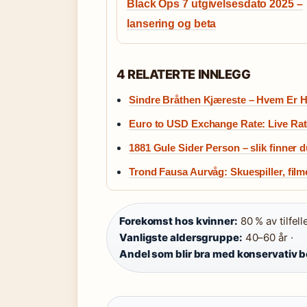
Black Ops 7 utgivelsesdato 2025 –
lansering og beta
4 RELATERTE INNLEGG
Sindre Bråthen Kjæreste – Hvem Er H
Euro to USD Exchange Rate: Live Ra
1881 Gule Sider Person – slik finner
Trond Fausa Aurvåg: Skuespiller, filme
Forekomst hos kvinner:
80 % av tilfell
Vanligste aldersgruppe:
40–60 år ·
Andel som blir bra med konservativ 