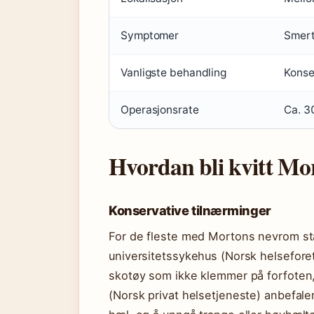
Symptomer
Smert
Vanligste behandling
Konse
Operasjonsrate
Ca. 30
Hvordan bli kvitt M
Konservative tilnærminger
For de fleste med Mortons nevrom star
universitetssykehus (Norsk helsefore
skotøy som ikke klemmer på forfoten,
(Norsk privat helsetjeneste) anbefal