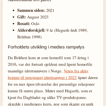
Sammen siden:
2021
Gift:
August 2023
Bosatt:
Oslo
Aldersforskjell:
9 år (Hegseth født 1989,
Bråthen 1998)
Forholdets utvikling i medies rampelys
Da Bråthen kom ut som homofil som 17-åring i
2016, var det fortsatt sjeldent med åpent homofile
mannlige idrettsutøvere i Norge.
Veien fra aktiv
hopper til pensjonert idrettsutøver i 2022
åpnet døren
for en mer åpen tilværelse der personlige relasjoner
kunne få større plass. Møtet med Hegseth, som er
kjent fra Dagbladet og ulike TV-produksjoner,
skjedde i medienees krets, noe som skapte en unik