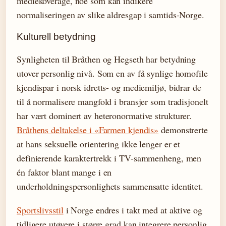
mediekoverage, noe som kan indikere
normaliseringen av slike aldresgap i samtids-Norge.
Kulturell betydning
Synligheten til Bråthen og Hegseth har betydning
utover personlig nivå. Som en av få synlige homofile
kjendispar i norsk idretts- og mediemiljø, bidrar de
til å normalisere mangfold i bransjer som tradisjonelt
har vært dominert av heteronormative strukturer.
Bråthens deltakelse i «Farmen kjendis»
demonstrerte
at hans seksuelle orientering ikke lenger er et
definierende karaktertrekk i TV-sammenheng, men
én faktor blant mange i en
underholdningspersonlighets sammensatte identitet.
Sportslivsstil
i Norge endres i takt med at aktive og
tidligere utøvere i større grad kan integrere personlig