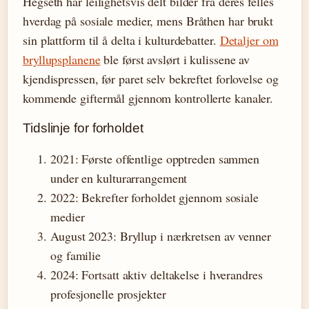
Hegseth har leilighetsvis delt bilder fra deres felles
hverdag på sosiale medier, mens Bråthen har brukt
sin plattform til å delta i kulturdebatter.
Detaljer om
bryllupsplanene
ble først avslørt i kulissene av
kjendispressen, før paret selv bekreftet forlovelse og
kommende giftermål gjennom kontrollerte kanaler.
Tidslinje for forholdet
2021
: Første offentlige opptreden sammen
under en kulturarrangement
2022
: Bekrefter forholdet gjennom sosiale
medier
August 2023
: Bryllup i nærkretsen av venner
og familie
2024
: Fortsatt aktiv deltakelse i hverandres
profesjonelle prosjekter