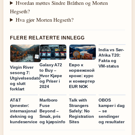
Hvordan møttes Sindre Bråthen og Morten
Hegseth?
Hva gjør Morten Hegseth?
FLERE RELATERTE INNLEGG
India vs Sør-
Afrika T20:
Fakta og
Galaxy A72
Евро к
VM-status
Virgin River
to Buy –
норвежской
sesong 7:
Hvor Kjøpe
кроне: курс
Utgivelsesdato
og Priser i
и конвертер
og slutt
2024
EUR NOK
forklart
AT&T
Marlboro
Talk with
OBOS
tjenester:
Fuse
Strangers
kamper i dag
internasjonal
Beyond –
Safely: No
– se
dekning og
Smak, pris
Registration
sendinger
kundeservice
og kjøpsinfo
Sites
og resultater