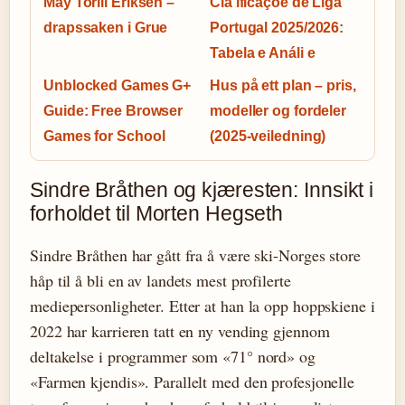
May Torill Eriksen –
Cla ificaçõe de Liga
drapssaken i Grue
Portugal 2025/2026:
Tabela e Análi e
Unblocked Games G+
Hus på ett plan – pris,
Guide: Free Browser
modeller og fordeler
Games for School
(2025-veiledning)
Sindre Bråthen og kjæresten: Innsikt i
forholdet til Morten Hegseth
Sindre Bråthen har gått fra å være ski-Norges store
håp til å bli en av landets mest profilerte
mediepersonligheter. Etter at han la opp hoppskiene i
2022 har karrieren tatt en ny vending gjennom
deltakelse i programmer som «71° nord» og
«Farmen kjendis». Parallelt med den profesjonelle