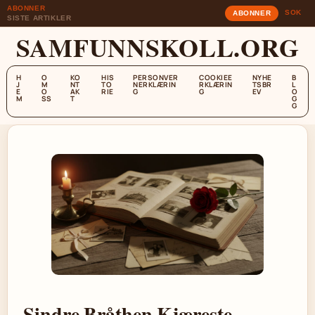
ABONNER
SOK
ABONNER
SISTE ARTIKLER
SAMFUNNSKOLL.ORG
H
O
KO
HIS
PERSONVER
COOKIEE
NYHE
B
J
M
NT
TO
NERKLÆRIN
RKLÆRIN
TSBR
L
E
O
AK
RIE
G
G
EV
O
M
SS
T
G
G
Sindre Bråthen Kjæreste –