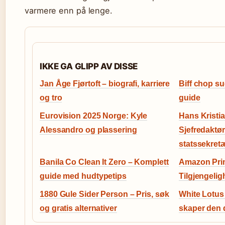
varmere enn på lenge.
IKKE GA GLIPP AV DISSE
Jan Åge Fjørtoft – biografi, karriere
Biff chop su
og tro
guide
Eurovision 2025 Norge: Kyle
Hans Kristi
Alessandro og plassering
Sjefredaktør
statssekret
Banila Co Clean It Zero – Komplett
Amazon Prim
guide med hudtypetips
Tilgjengelig
1880 Gule Sider Person – Pris, søk
White Lotus
og gratis alternativer
skaper den 