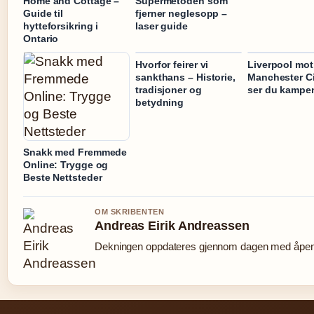
Home and Cottage –
Supermetoden som
Guide til
fjerner neglesopp –
hytteforsikring i
laser guide
Ontario
Hvorfor feirer vi
Liverpool mot
sankthans – Historie,
Manchester Ci
tradisjoner og
ser du kampen
betydning
Snakk med Fremmede
Online: Trygge og
Beste Nettsteder
OM SKRIBENTEN
Andreas Eirik Andreassen
Dekningen oppdateres gjennom dagen med åpen k