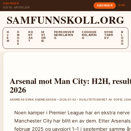
ABONNER
SOK
ABONNER
SISTE ARTIKLER
SAMFUNNSKOLL.ORG
H
O
KO
HI
PERSONVER
COOKIEE
NYHE
B
J
M
NT
ST
NERKLÆRIN
RKLÆRIN
TSBR
L
E
O
AK
OR
G
G
EV
O
M
S
T
IE
G
S
G
Arsenal mot Man City: H2H, resul
2026
ANDREAS EIRIK ANDREASSEN • 2026-07-03 • KVALITETSSIKRET AV SOFIE JO
Noen kamper i Premier League har en ekstra nerve
Manchester City har blitt en av dem. Etter Arsenal
februar 2025 og uavgjort 1–1 i september samme år,