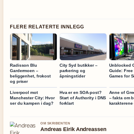
FLERE RELATERTE INNLEGG
Radisson Blu
City Syd butikker –
Unblocked 
Gardermoen –
parkering og
Guide: Free
beliggenhet, frokost
åpningstider
Games for S
og priser
Liverpool mot
Hva er en SOA-post?
Anne of Gre
Manchester City: Hvor
Start of Authority i DNS
– fakta om 
ser du kampen i dag?
forklart
karakterene
OM SKRIBENTEN
Andreas Eirik Andreassen