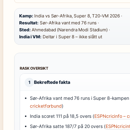
Kamp:
India vs Sør-Afrika, Super 8, T20-VM 2026 ·
Resultat:
Sør-Afrika vant med 76 runs ·
Sted:
Ahmedabad (Narendra Modi Stadium) ·
India i VM:
Deltar i Super 8 – ikke slått ut
RASK OVERSIKT
Bekreftede fakta
1
Sør-Afrika vant med 76 runs i Super 8-kampen 
cricketforbund
)
India scoret 111 på 18,5 overs (
ESPNcricinfo – cr
Sør-Afrika satte 187/7 på 20 overs (
ESPNcricin