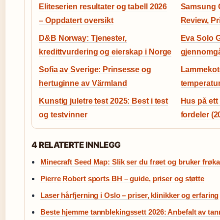
Eliteserien resultater og tabell 2026
Samsung G
– Oppdatert oversikt
Review, Pr
D&B Norway: Tjenester,
Eva Solo G
kredittvurdering og eierskap i Norge
gjennomgå
Sofia av Sverige: Prinsesse og
Lammekotel
hertuginne av Värmland
temperatu
Kunstig juletre test 2025: Best i test
Hus på ett 
og testvinner
fordeler (
4 RELATERTE INNLEGG
Minecraft Seed Map: Slik ser du frøet og bruker frøka
Pierre Robert sports BH – guide, priser og støtte
Laser hårfjerning i Oslo – priser, klinikker og erfaring
Beste hjemme tannblekingssett 2026: Anbefalt av tan