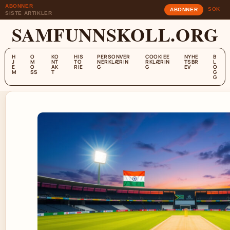
ABONNER
SOK
ABONNER
SISTE ARTIKLER
SAMFUNNSKOLL.ORG
H
O
KO
HIS
PERSONVER
COOKIEE
NYHE
B
J
M
NT
TO
NERKLÆRIN
RKLÆRIN
TSBR
L
E
O
AK
RIE
G
G
EV
O
M
SS
T
G
G