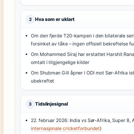
Hva som er uklart
2
Om den fjerde T20-kampen i den bilaterale ser
forsinket av tåke – ingen offisiell bekreftelse f
Om Mohammed Siraj har erstattet Harshit Rana 
omtalt i tilgjengelige kilder
Om Shubman Gill åpner i ODI mot Sør-Afrika is
ubekreftet
Tidslinjesignal
3
22. februar 2026: India vs Sør-Afrika, Super 8
internasjonale cricketforbundet
)