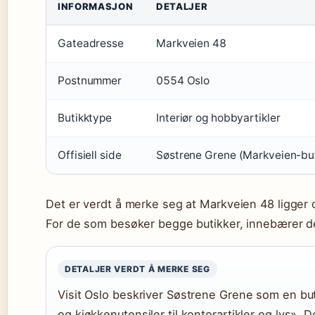
INFORMASJON
DETALJER
Gateadresse
Markveien 48
Postnummer
0554 Oslo
Butikktype
Interiør og hobbyartikler
Offisiell side
Søstrene Grene (Markveien-but
Det er verdt å merke seg at Markveien 48 ligger 
For de som besøker begge butikker, innebærer de
DETALJER VERDT Å MERKE SEG
Visit Oslo beskriver Søstrene Grene som en buti
og kjøkkenutensiler til kontorartikler og lys». 