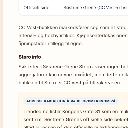
Offisiell side
Søstrene Grene (CC Vest-offisie
CC Vest-butikken markedsfører seg som et sted f
interiør- og hobbyartikler. Kjøpesenterlokasjonen
åpningstider i tillegg til egne.
Storo info
Søk etter «Søstrene Grene Storo» viser ingen bekre
aggregatorer kan nevne området, men dette er ikk
butikken til Storo er CC Vest på Lilleakerveien.
ADRESSEVARIASJON Å VÆRE OPPMERKSOM PÅ
Tiendeo.no lister Kongens Gate 31 som en mul
sentrum. Søstrene Grenes offisielle side bekre
alltid adressen på den offisielle butikkfinnersid