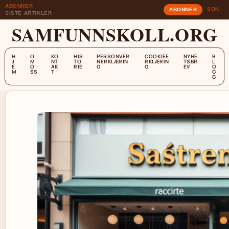
ABONNER
SOK
ABONNER
SISTE ARTIKLER
SAMFUNNSKOLL.ORG
H
O
KO
HIS
PERSONVER
COOKIEE
NYHE
B
J
M
NT
TO
NERKLÆRIN
RKLÆRIN
TSBR
L
E
O
AK
RIE
G
G
EV
O
M
SS
T
G
G