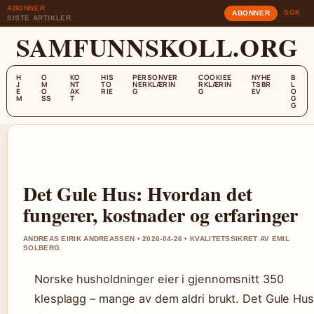
ABONNER
SOK
ABONNER
SISTE ARTIKLER
SAMFUNNSKOLL.ORG
H
O
KO
HIS
PERSONVER
COOKIEE
NYHE
B
J
M
NT
TO
NERKLÆRIN
RKLÆRIN
TSBR
L
E
O
AK
RIE
G
G
EV
O
M
SS
T
G
G
Det Gule Hus: Hvordan det
fungerer, kostnader og erfaringer
ANDREAS EIRIK ANDREASSEN • 2026-04-26 • KVALITETSSIKRET AV EMIL
SOLBERG
Norske husholdninger eier i gjennomsnitt 350
klesplagg – mange av dem aldri brukt. Det Gule Hus