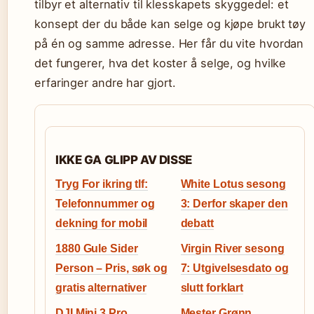
tilbyr et alternativ til klesskapets skyggedel: et
konsept der du både kan selge og kjøpe brukt tøy
på én og samme adresse. Her får du vite hvordan
det fungerer, hva det koster å selge, og hvilke
erfaringer andre har gjort.
IKKE GA GLIPP AV DISSE
Tryg For ikring tlf:
White Lotus sesong
Telefonnummer og
3: Derfor skaper den
dekning for mobil
debatt
1880 Gule Sider
Virgin River sesong
Person – Pris, søk og
7: Utgivelsesdato og
gratis alternativer
slutt forklart
DJI Mini 3 Pro
Mester Grønn