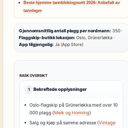
Beste hjemme tannblekingssett 2026: Anbefalt av
tannleger
Gjennomsnittlig antall plagg per nordmann:
350 ·
Flaggskip-butikk lokasjon:
Oslo, Grünerløkka ·
App tilgjengelig:
Ja (App Store)
RASK OVERSIKT
Bekreftede opplysninger
1
Oslo-flagskip på Grünerløkka med over 10
000 plagg (
Melk og Honning
)
Salg og kjøp på samme adresse (
Vintage