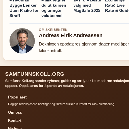
– Hvordan
– slik regner
14 Pro – Beste
Exchange
Bygge Lenker
du ut kursen
valg med
Rate: Live
Uten Risiko for
og unngår
MagSafe 2025
Rate & Guid
Straff
valutasmell
OM SKRIBENTEN
Andreas Eirik Andreassen
Dekningen oppdateres gjennom dagen med åpe
kildekontroll.
SAMFUNNSKOLL.ORG
SamfunnsKoll.org samler nyheter, guider og analyser i et moderne redaksjon
oppsett. Oppdateres fortlopende av redaksjonen.
Populaert
Daglige redaksjonelle briefinger og tillitsressurser, kuratert for rask verifisering.
Om oss
Kontakt
Historie