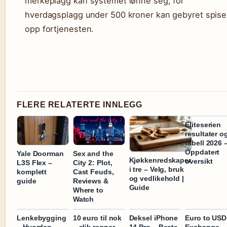
merkeplagg kan systemet lønne seg; for
hverdagsplagg under 500 kroner kan gebyret spise
opp fortjenesten.
FLERE RELATERTE INNLEGG
Eliteserien
resultater o
tabell 2026 
Oppdatert
Yale Doorman
Sex and the
Kjøkkenredskaper
oversikt
L3S Flex –
City 2: Plot,
i tre – Velg, bruk
komplett
Cast Feuds,
og vedlikehold |
guide
Reviews &
Guide
Where to
Watch
Lenkebygging
10 euro til nok
Deksel iPhone
Euro to USD