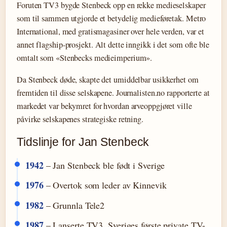
Foruten TV3 bygde Stenbeck opp en rekke medieselskaper
som til sammen utgjorde et betydelig medieføretak. Metro
International, med gratismagasiner over hele verden, var et
annet flagship-prosjekt. Alt dette inngikk i det som ofte ble
omtalt som «Stenbecks medieimperium».
Da Stenbeck døde, skapte det umiddelbar usikkerhet om
fremtiden til disse selskapene. Journalisten.no rapporterte at
markedet var bekymret for hvordan arveoppgjøret ville
påvirke selskapenes strategiske retning.
Tidslinje for Jan Stenbeck
1942
– Jan Stenbeck ble født i Sverige
1976
– Overtok som leder av Kinnevik
1982
– Grunnla Tele2
1987
– Lanserte TV3, Sveriges første private TV-