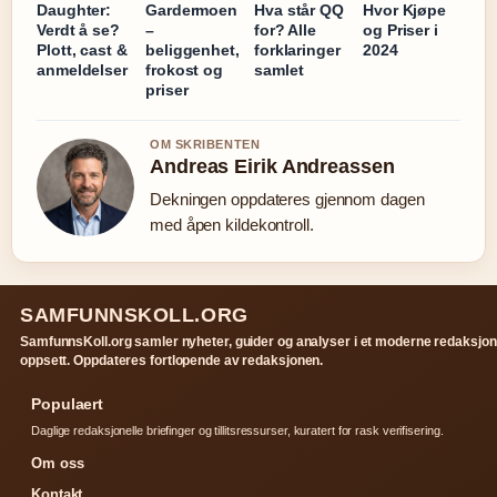
Daughter:
Gardermoen
Hva står QQ
Hvor Kjøpe
Verdt å se?
–
for? Alle
og Priser i
Plott, cast &
beliggenhet,
forklaringer
2024
anmeldelser
frokost og
samlet
priser
OM SKRIBENTEN
Andreas Eirik Andreassen
Dekningen oppdateres gjennom dagen
med åpen kildekontroll.
SAMFUNNSKOLL.ORG
SamfunnsKoll.org samler nyheter, guider og analyser i et moderne redaksjon
oppsett. Oppdateres fortlopende av redaksjonen.
Populaert
Daglige redaksjonelle briefinger og tillitsressurser, kuratert for rask verifisering.
Om oss
Kontakt