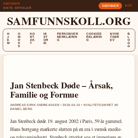
ABONNER
SOK
ABONNER
SISTE ARTIKLER
SAMFUNNSKOLL.ORG
H
O
KO
HI
PERSONVER
COOKIEE
NYHE
B
J
M
NT
ST
NERKLÆRIN
RKLÆRIN
TSBR
L
E
O
AK
OR
G
G
EV
O
M
S
T
IE
G
S
G
Jan Stenbeck Døde – Årsak,
Familie og Formue
ANDREAS EIRIK ANDREASSEN • 2026-04-16 • KVALITETSSIKRET AV
DANIEL BERG
Jan Stenbeck døde 19. august 2002 i Paris, 59 år gammel.
Hans bortgang markerte slutten på en era i svensk medie-
og telecomindustri. Stenbeck etterlot seg et imperium av