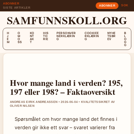
ABONNER
SOK
ABONNER
SISTE ARTIKLER
SAMFUNNSKOLL.ORG
H
O
KO
HIS
PERSONVER
COOKIEE
NYHE
B
J
M
NT
TO
NERKLÆRIN
RKLÆRIN
TSBR
L
E
O
AK
RIE
G
G
EV
O
M
SS
T
G
G
Hvor mange land i verden? 195,
197 eller 198? – Faktaoversikt
ANDREAS EIRIK ANDREASSEN • 2026-06-04 • KVALITETSSIKRET AV
OLIVER NILSEN
Spørsmålet om hvor mange land det finnes i
verden gir ikke ett svar – svaret varierer fra