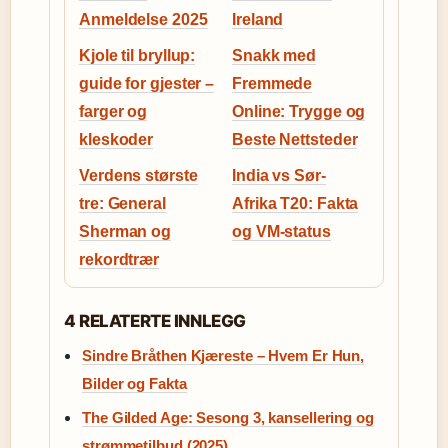
Anmeldelse 2025
Ireland
Kjole til bryllup:
Snakk med
guide for gjester –
Fremmede
farger og
Online: Trygge og
kleskoder
Beste Nettsteder
Verdens største
India vs Sør-
tre: General
Afrika T20: Fakta
Sherman og
og VM-status
rekordtrær
4 RELATERTE INNLEGG
Sindre Bråthen Kjæreste – Hvem Er Hun,
Bilder og Fakta
The Gilded Age: Sesong 3, kansellering og
strømmetilbud (2025)