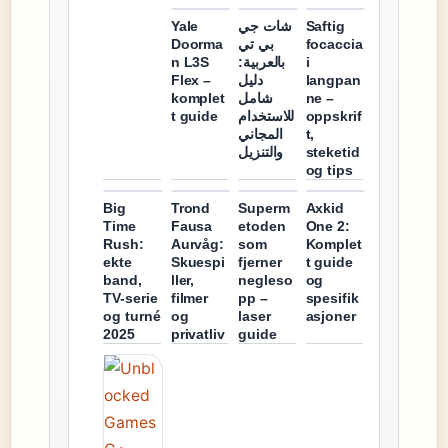
Yale
شات جي
Saftig
Doorma
بي تي
focaccia
n L3S
بالعربية:
i
Flex –
دليل
langpan
komplet
شامل
ne –
t guide
للاستخدام
oppskrif
المجاني
t,
والتنزيل
steketid
og tips
Big
Trond
Superm
Axkid
Time
Fausa
etoden
One 2:
Rush:
Aurvåg:
som
Komplet
ekte
Skuespi
fjerner
t guide
band,
ller,
negleso
og
TV-serie
filmer
pp –
spesifik
og turné
og
laser
asjoner
2025
privatliv
guide