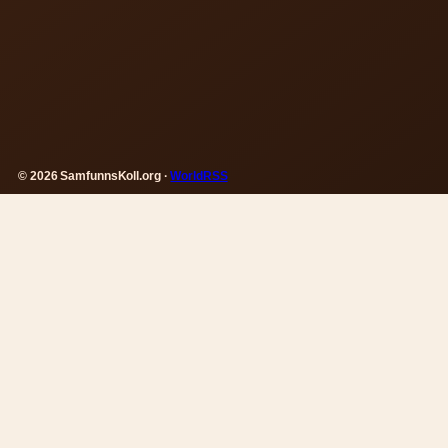
© 2026 SamfunnsKoll.org ·
WorldRSS