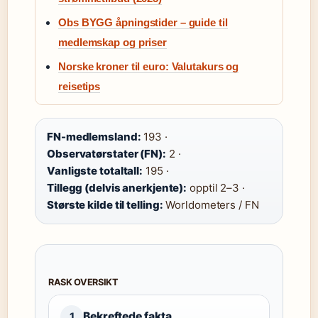
Obs BYGG åpningstider – guide til
medlemskap og priser
Norske kroner til euro: Valutakurs og
reisetips
FN-medlemsland:
193 ·
Observatørstater (FN):
2 ·
Vanligste totaltall:
195 ·
Tillegg (delvis anerkjente):
opptil 2–3 ·
Største kilde til telling:
Worldometers / FN
RASK OVERSIKT
Bekreftede fakta
1